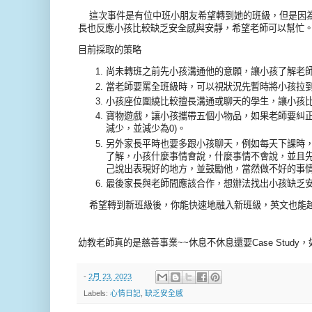
這次事件是有位中班小朋友希望轉到她的班級，但是因為
長也反應小孩比較缺乏安全感與安靜，希望老師可以幫忙
目前採取的策略
尚未轉班之前先小孩溝通他的意願，讓小孩了解老
當老師要罵全班級時，可以視狀況先暫時將小孩拉
小孩座位圍繞比較擅長溝通或聊天的學生，讓小孩
寶物遊戲，讓小孩攜帶五個小物品，如果老師要糾正
減少，並減少為0)。
另外家長平時也要多跟小孩聊天，例如每天下課時
了解，小孩什麼事情會說，什麼事情不會說，並且
己說出表現好的地方，並鼓勵他，當然做不好的事
最後家長與老師間應該合作，想辦法找出小孩缺乏
希望轉到新班級後，你能快速地融入新班級，英文也能
幼教老師真的是慈善事業~~休息不休息還要Case Stud
-
2月 23, 2023
Labels:
心情日記
,
缺乏安全感