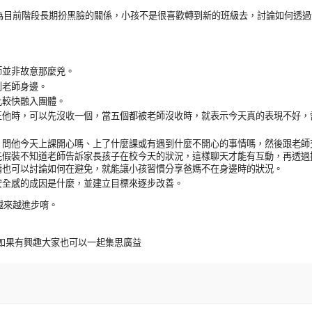
目前階段長期扮黑臉的關係，小孩不是很喜歡轉到新的班級去，討論如何透過
。
師並非故意那麼兇。
到老師身邊。
比較快融入團體。
他時，可以先沒收一個，當五個都被老師沒收時，就表示今天真的表現不好，
，問他今天上課開心嗎、上了什麼課或有遇到什麼不開心的事情嗎，然後跟老師
先假裝不知道老師告訴家長孩子在校今天的狀況，這樣聊天才能有互動，再透過
情也可以討論如何在避免，就能讓小孩習慣分享爸媽不在身邊時的狀況。
安全感的成因是什麼，並建立目標來逐步改善。
越來越進步唷。
y，如果有興趣大家也可以一起集思廣益