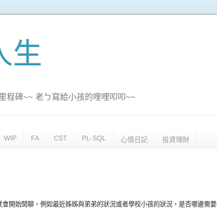
訊人生
里程碑~~ 老ㄅ寫給小孩的哩哩叩叩~~
WIP
FA
CST
PL-SQL
心情日記
投資理財
會開始閒聊，例如最近姊姊與弟弟的狀況或者學校小孩的狀況，是否哪邊需要