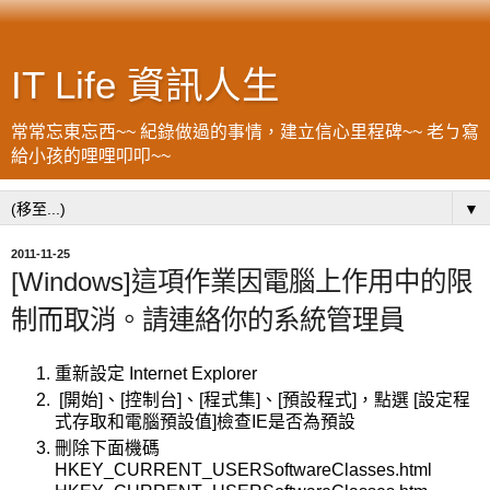
IT Life 資訊人生
常常忘東忘西~~ 紀錄做過的事情，建立信心里程碑~~ 老ㄅ寫
給小孩的哩哩叩叩~~
▼
2011-11-25
[Windows]這項作業因電腦上作用中的限
制而取消。請連絡你的系統管理員
重新設定 Internet Explorer
[開始]、[控制台]、[程式集]、[預設程式]，點選 [設定程
式存取和電腦預設值]檢查IE是否為預設
刪除下面機碼
HKEY_CURRENT_USERSoftwareClasses.html